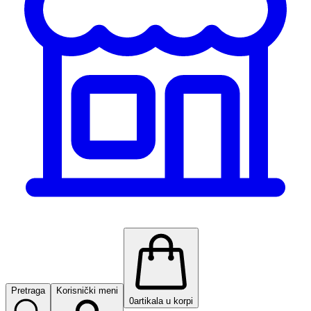
Pretraga
Korisnički meni
0
artikala u korpi