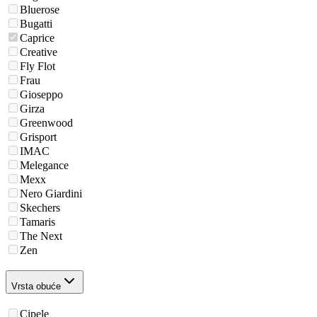
Bluerose
Bugatti
Caprice
Creative
Fly Flot
Frau
Gioseppo
Girza
Greenwood
Grisport
IMAC
Melegance
Mexx
Nero Giardini
Skechers
Tamaris
The Next
Zen
Vrsta obuće
Cipele