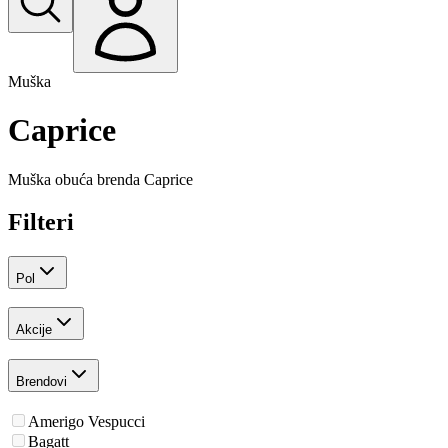
Muška
Caprice
Muška obuća brenda
Caprice
Filteri
Pol
Akcije
Brendovi
Amerigo Vespucci
Bagatt