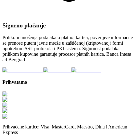
Sigurno plaćanje
Prilikom unošenja podataka o platnoj kartici, poverljive informacije
se prenose putem javne mreže u zaštićenoj (kriptovanoj) formi
upotrebom SSL protokola i PKI sistema. Sigurnost podataka
prilikom kupovine garantuje procesor platnih kartica, Banca Intesa
ad Beograd.
Prihvatamo
Prihvaćene kartice:
Visa, MasterCard, Maestro, Dina i American
Express