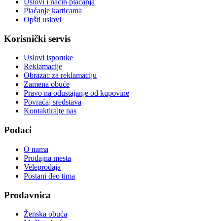
Uslovi i način plaćanja
Plaćanje karticama
Opšti uslovi
Korisnički servis
Uslovi isporuke
Reklamacije
Obrazac za reklamaciju
Zamena obuće
Pravo na odustajanje od kupovine
Povraćaj sredstava
Kontaktirajte nas
Podaci
O nama
Prodajna mesta
Veleprodaja
Postani deo tima
Prodavnica
Ženska obuća