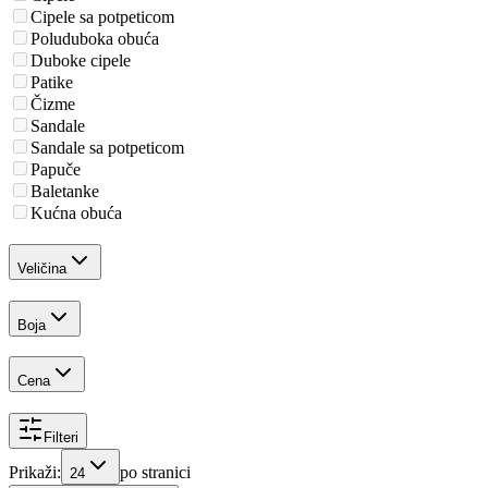
Cipele sa potpeticom
Poluduboka obuća
Duboke cipele
Patike
Čizme
Sandale
Sandale sa potpeticom
Papuče
Baletanke
Kućna obuća
Veličina
Boja
Cena
Filteri
Prikaži:
po stranici
24