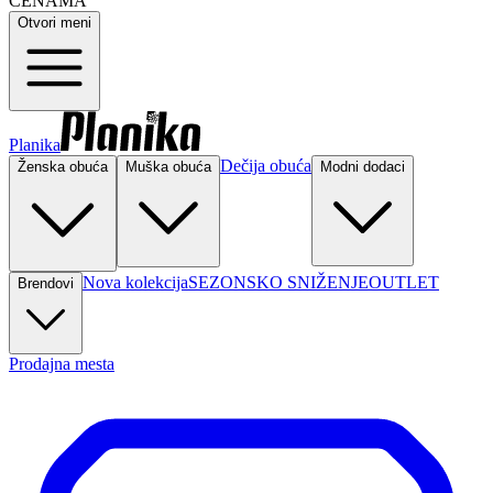
CENAMA
Otvori meni
Planika
Dečija obuća
Ženska obuća
Muška obuća
Modni dodaci
Nova kolekcija
SEZONSKO SNIŽENJE
OUTLET
Brendovi
Prodajna mesta