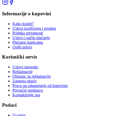
Informacije o kupovini
Kako kupiti?
Uslovi korišćenja i prodaje
Politika privatnosti
Uslovi i način plaćanja
Plaćanje karticama
Opšti uslovi
Korisnički servis
Uslovi isporuke
Reklamacije
Obrazac za reklamaciju
Zamena obuće
Pravo na odustajanje od kupovine
Povraćaj sredstava
Kontaktirajte nas
Podaci
O nama