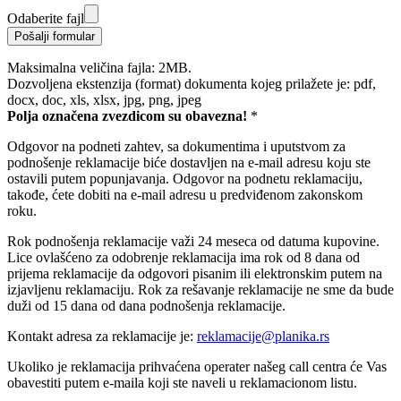
Odaberite fajl
Pošalji formular
Maksimalna veličina fajla: 2MB.
Dozvoljena ekstenzija (format) dokumenta kojeg prilažete je: pdf,
docx, doc, xls, xlsx, jpg, png, jpeg
Polja označena zvezdicom su obavezna!
*
Odgovor na podneti zahtev, sa dokumentima i uputstvom za
podnošenje reklamacije biće dostavljen na e-mail adresu koju ste
ostavili putem popunjavanja. Odgovor na podnetu reklamaciju,
takođe, ćete dobiti na e-mail adresu u predviđenom zakonskom
roku.
Rok podnošenja reklamacije važi 24 meseca od datuma kupovine.
Lice ovlašćeno za odobrenje reklamacija ima rok od 8 dana od
prijema reklamacije da odgovori pisanim ili elektronskim putem na
izjavljenu reklamaciju. Rok za rešavanje reklamacije ne sme da bude
duži od 15 dana od dana podnošenja reklamacije.
Kontakt adresa za reklamacije je:
reklamacije@planika.rs
Ukoliko je reklamacija prihvaćena operater našeg call centra će Vas
obavestiti putem e-maila koji ste naveli u reklamacionom listu.