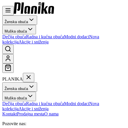
Ženska obuća
Muška obuća
Dečija obuća
Radna i kućna obuća
Modni dodaci
Nova
kolekcija
Akcije i sniženja
PLANIKA
Ženska obuća
Muška obuća
Dečija obuća
Radna i kućna obuća
Modni dodaci
Nova
kolekcija
Akcije i sniženja
Kontakt
Prodajna mesta
O nama
Pozovite nas: