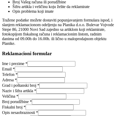
Broj Vašeg računa ili porudžbine
Šifru artikla i veličinu koju želite da reklamirate
Opis problema koji imate
Tražene podatke možete dostaviti popunjavanjem formulara ispod, i
slanjem reklamacionom odeljenju na Planika d.o.o. Bulevar Vojvode
Stepe 86, 21000 Novi Sad zajedno sa artiklom koji reklamirate,
fotokopijom fiskalnog računa i reklamacionim listom, radnim
danima od 09.00h do 16.00h. ili lično u maloprodajnom objektu
Planike.
Reklamacioni formular
Ime i prezime *
Email *
Telefon *
Adresa *
Grad i poštanski broj *
Naziv i šifra artikla *
Veličina *
Broj porudžbine *
Fiskalni broj *
Opis nesaobraznosti *