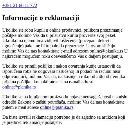
+381 21 66 11 772
Informacije o reklamaciji
Ukoliko ste robu kupili u online prodavnici, prilikom preuzimanja
pošiljke molimo Vas da u prisustvu kurira proverite svoj paket.
Ukoliko na njemu ima vidljivih oštećenja (pocepani delovi i
ugnječenje) paket ne bi trebalo da preuzmete. U ovom slučaju
molimo Vas da nas kontaktirate e-mail adresom online@planika.rs U
najkraćem mogućem roku obavestićemo Vas o daljem postupanju.
Ukoliko ste primili pošiljku i nakon otvaranja kutije ustanovili da
isporučena roba ne odgovara naručenoj ili podaci na računu nisu
odgovarajući, molimo Vas da, najkasnije u roku od 24h od trenutka
prijema pošiljke, kontaktirate nas na e-mail adresu
online@planika.rs
Ukoliko se na kupljenom proizvodu pojave neusaglašenosti u smislu
odredbi Zakona o zaštiti potrošača, molimo Vas da nas kontaktirate
putem e-mail adrese
online@planika.rs
Da biste izvršili reklamaciju potrebno je da zajedno sa artiklom koji
je predmet reklamacije pošaljete: