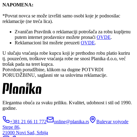
NAPOMENA:
*Povrat novca se može izvršiti samo osobi koje je podnosilac
reklamacije (ne treća lica).
Zvaničan Pravilnik o reklamaciji potrošača za robu kupljenu
putem internet prodavnice možete pronaći
OVDE
.
Reklamacioni list možete preuzeti
OVDE
.
U slučaju vraćanja robe kupcu koji je prethodno robu platio kuriru
tj. pouzećem, troškove vraćanja robe ne snosi Planika d.o.o, već
trošak pada na teret kupca.
Potvrdom porudžbine, klikom na dugme POTVRDI
PORUDŽBINU, saglasni ste sa uslovima reklamacije.
Elegantna obuća za svaku priliku. Kvalitet, udobnost i stil od 1990.
godine.
+381 21 66 11 772
online@planika.rs
Bulevar vojvode
Stepe 86,
21000 Novi Sad, Srbija