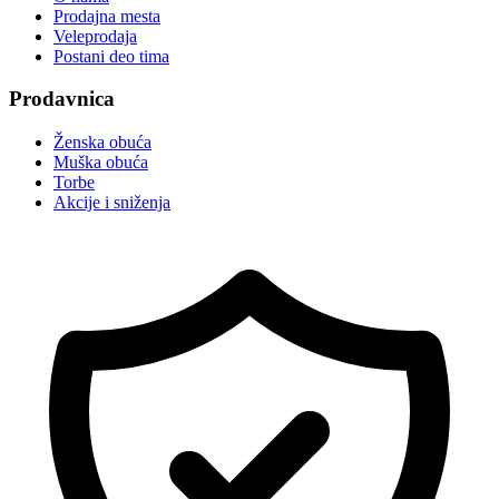
Prodajna mesta
Veleprodaja
Postani deo tima
Prodavnica
Ženska obuća
Muška obuća
Torbe
Akcije i sniženja