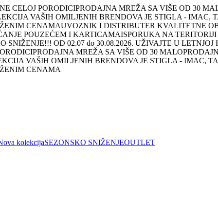
NE CELOJ PORODICI
PRODAJNA MREŽA SA VIŠE OD 30 MA
EKCIJA VAŠIH OMILJENIH BRENDOVA JE STIGLA - IMAC, 
SNIŽENIM CENAMA
UVOZNIK I DISTRIBUTER KVALITETNE O
ĆANJE POUZEĆEM I KARTICAMA
ISPORUKA NA TERITORIJI
 SNIŽENJE!!! OD 02.07 do 30.08.2026. UŽIVAJTE U LETNJ
PORODICI
PRODAJNA MREŽA SA VIŠE OD 30 MALOPRODAJNI
KCIJA VAŠIH OMILJENIH BRENDOVA JE STIGLA - IMAC, T
SNIŽENIM CENAMA
Nova kolekcija
SEZONSKO SNIŽENJE
OUTLET