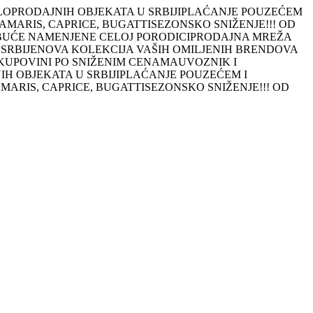
LOPRODAJNIH OBJEKATA U SRBIJI
PLAĆANJE POUZEĆEM
TAMARIS, CAPRICE, BUGATTI
SEZONSKO SNIŽENJE!!! OD
BUĆE NAMENJENE CELOJ PORODICI
PRODAJNA MREŽA
 SRBIJE
NOVA KOLEKCIJA VAŠIH OMILJENIH BRENDOVA
OJ KUPOVINI PO SNIŽENIM CENAMA
UVOZNIK I
H OBJEKATA U SRBIJI
PLAĆANJE POUZEĆEM I
AMARIS, CAPRICE, BUGATTI
SEZONSKO SNIŽENJE!!! OD