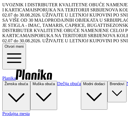
UVOZNIK I DISTRIBUTER KVALITETNE OBUĆE NAMENJE
I KARTICAMA
ISPORUKA NA TERITORIJI SRBIJE
NOVA KOL
02.07 do 30.08.2026. UŽIVAJTE U LETNJOJ KUPOVINI PO 
SA VIŠE OD 30 MALOPRODAJNIH OBJEKATA U SRBIJI
PLA
JE STIGLA - IMAC, TAMARIS, CAPRICE, BUGATTI
SEZONSKO
DISTRIBUTER KVALITETNE OBUĆE NAMENJENE CELOJ 
KARTICAMA
ISPORUKA NA TERITORIJI SRBIJE
NOVA KOLE
02.07 do 30.08.2026. UŽIVAJTE U LETNJOJ KUPOVINI PO 
Otvori meni
Planika
Dečija obuća
Ženska obuća
Muška obuća
Modni dodaci
Brendovi
Prodajna mesta