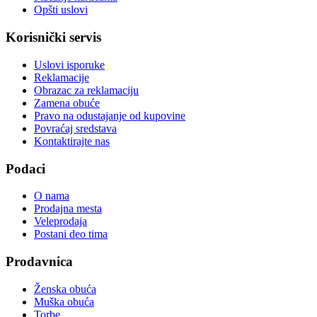
Opšti uslovi
Korisnički servis
Uslovi isporuke
Reklamacije
Obrazac za reklamaciju
Zamena obuće
Pravo na odustajanje od kupovine
Povraćaj sredstava
Kontaktirajte nas
Podaci
O nama
Prodajna mesta
Veleprodaja
Postani deo tima
Prodavnica
Ženska obuća
Muška obuća
Torbe