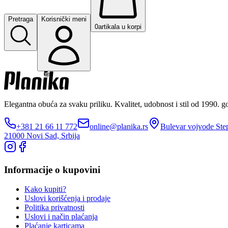
Pretraga
Korisnički meni
0
artikala u korpi
Elegantna obuća za svaku priliku. Kvalitet, udobnost i stil od 1990. g
+381 21 66 11 772
online@planika.rs
Bulevar vojvode Ste
21000 Novi Sad, Srbija
Informacije o kupovini
Kako kupiti?
Uslovi korišćenja i prodaje
Politika privatnosti
Uslovi i način plaćanja
Plaćanje karticama