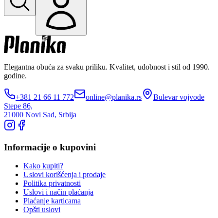
Elegantna obuća za svaku priliku. Kvalitet, udobnost i stil od 1990.
godine.
+381 21 66 11 772
online@planika.rs
Bulevar vojvode
Stepe 86,
21000 Novi Sad, Srbija
Informacije o kupovini
Kako kupiti?
Uslovi korišćenja i prodaje
Politika privatnosti
Uslovi i način plaćanja
Plaćanje karticama
Opšti uslovi