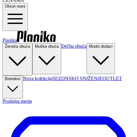
CENAMA
Otvori meni
Planika
Dečija obuća
Ženska obuća
Muška obuća
Modni dodaci
Nova kolekcija
SEZONSKO SNIŽENJE
OUTLET
Brendovi
Prodajna mesta