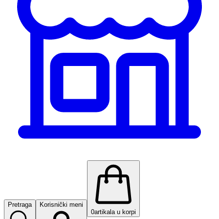
Pretraga
Korisnički meni
0
artikala u korpi