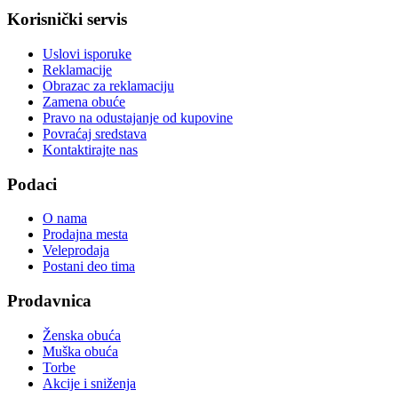
Korisnički servis
Uslovi isporuke
Reklamacije
Obrazac za reklamaciju
Zamena obuće
Pravo na odustajanje od kupovine
Povraćaj sredstava
Kontaktirajte nas
Podaci
O nama
Prodajna mesta
Veleprodaja
Postani deo tima
Prodavnica
Ženska obuća
Muška obuća
Torbe
Akcije i sniženja