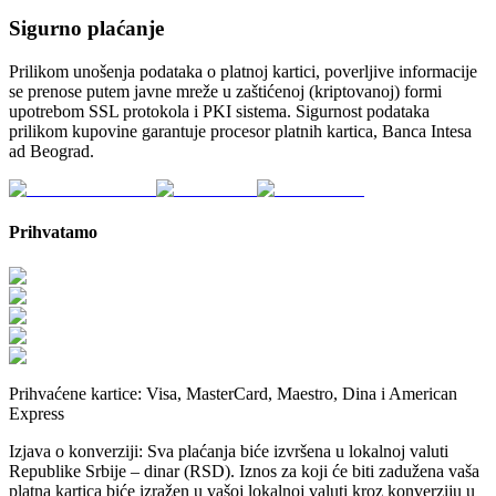
Sigurno plaćanje
Prilikom unošenja podataka o platnoj kartici, poverljive informacije
se prenose putem javne mreže u zaštićenoj (kriptovanoj) formi
upotrebom SSL protokola i PKI sistema. Sigurnost podataka
prilikom kupovine garantuje procesor platnih kartica, Banca Intesa
ad Beograd.
Prihvatamo
Prihvaćene kartice:
Visa, MasterCard, Maestro, Dina i American
Express
Izjava o konverziji:
Sva plaćanja biće izvršena u lokalnoj valuti
Republike Srbije – dinar (RSD). Iznos za koji će biti zadužena vaša
platna kartica biće izražen u vašoj lokalnoj valuti kroz konverziju u