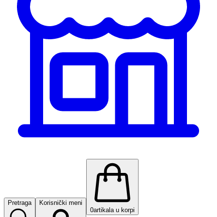
Pretraga
Korisnički meni
0
artikala u korpi