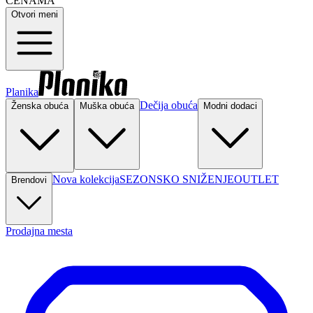
CENAMA
Otvori meni
Planika
Dečija obuća
Ženska obuća
Muška obuća
Modni dodaci
Nova kolekcija
SEZONSKO SNIŽENJE
OUTLET
Brendovi
Prodajna mesta