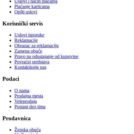
Uslovi i način plaćanja
Plaćanje karticama
Opšti uslovi
Korisnički servis
Uslovi isporuke
Reklamacije
Obrazac za reklamaciju
Zamena obuće
Pravo na odustajanje od kupovine
Povraćaj sredstava
Kontaktirajte nas
Podaci
O nama
Prodajna mesta
Veleprodaja
Postani deo tima
Prodavnica
Ženska obuća