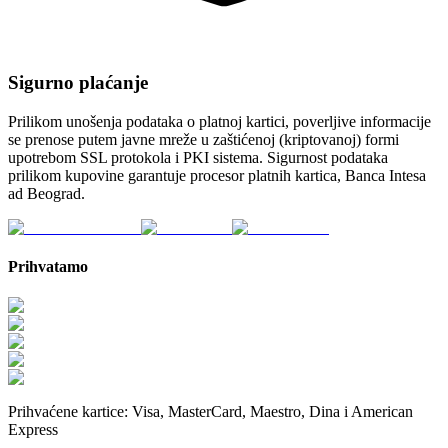
Sigurno plaćanje
Prilikom unošenja podataka o platnoj kartici, poverljive informacije
se prenose putem javne mreže u zaštićenoj (kriptovanoj) formi
upotrebom SSL protokola i PKI sistema. Sigurnost podataka
prilikom kupovine garantuje procesor platnih kartica, Banca Intesa
ad Beograd.
Prihvatamo
Prihvaćene kartice:
Visa, MasterCard, Maestro, Dina i American
Express