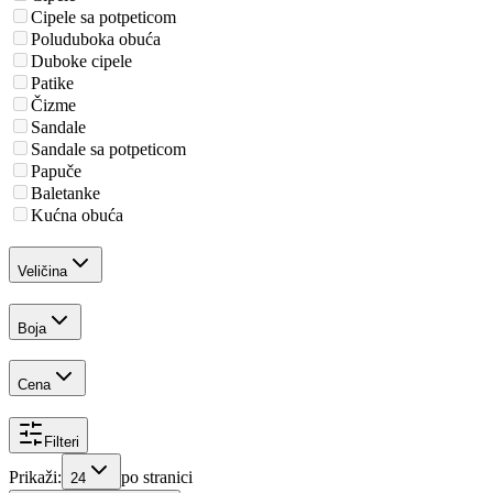
Cipele sa potpeticom
Poluduboka obuća
Duboke cipele
Patike
Čizme
Sandale
Sandale sa potpeticom
Papuče
Baletanke
Kućna obuća
Veličina
Boja
Cena
Filteri
Prikaži:
po stranici
24