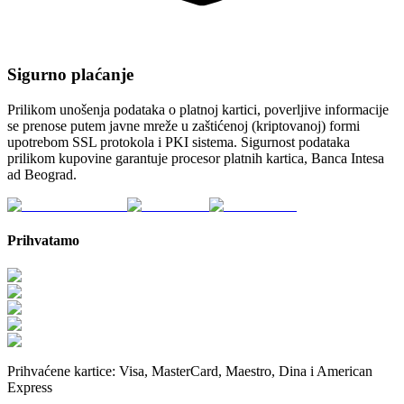
Sigurno plaćanje
Prilikom unošenja podataka o platnoj kartici, poverljive informacije
se prenose putem javne mreže u zaštićenoj (kriptovanoj) formi
upotrebom SSL protokola i PKI sistema. Sigurnost podataka
prilikom kupovine garantuje procesor platnih kartica, Banca Intesa
ad Beograd.
Prihvatamo
Prihvaćene kartice:
Visa, MasterCard, Maestro, Dina i American
Express