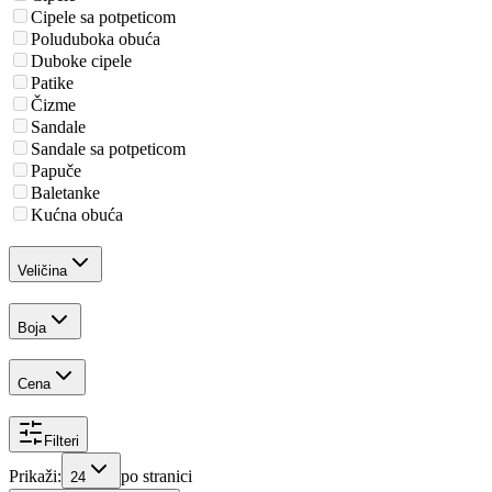
Cipele sa potpeticom
Poluduboka obuća
Duboke cipele
Patike
Čizme
Sandale
Sandale sa potpeticom
Papuče
Baletanke
Kućna obuća
Veličina
Boja
Cena
Filteri
Prikaži:
po stranici
24