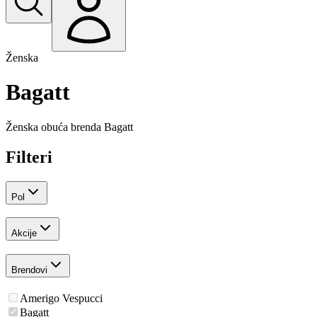
Ženska
Bagatt
Ženska obuća brenda
Bagatt
Filteri
Pol
Akcije
Brendovi
Amerigo Vespucci
Bagatt