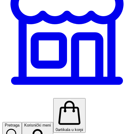
Pretraga
Korisnički meni
0
artikala u korpi