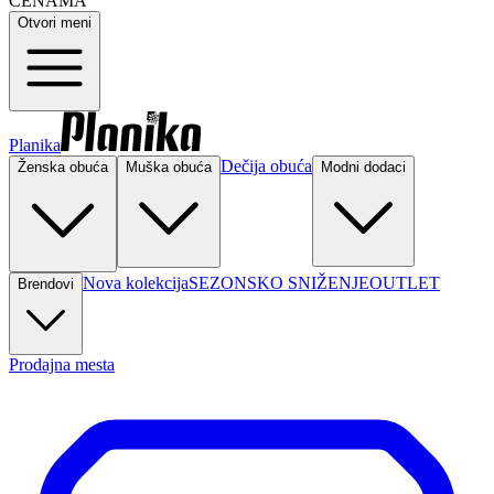
CENAMA
Otvori meni
Planika
Dečija obuća
Ženska obuća
Muška obuća
Modni dodaci
Nova kolekcija
SEZONSKO SNIŽENJE
OUTLET
Brendovi
Prodajna mesta