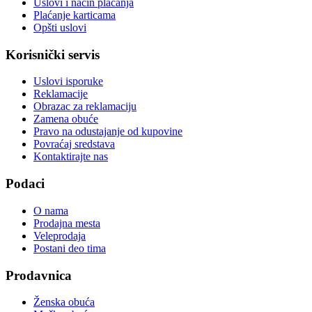
Uslovi i način plaćanja
Plaćanje karticama
Opšti uslovi
Korisnički servis
Uslovi isporuke
Reklamacije
Obrazac za reklamaciju
Zamena obuće
Pravo na odustajanje od kupovine
Povraćaj sredstava
Kontaktirajte nas
Podaci
O nama
Prodajna mesta
Veleprodaja
Postani deo tima
Prodavnica
Ženska obuća